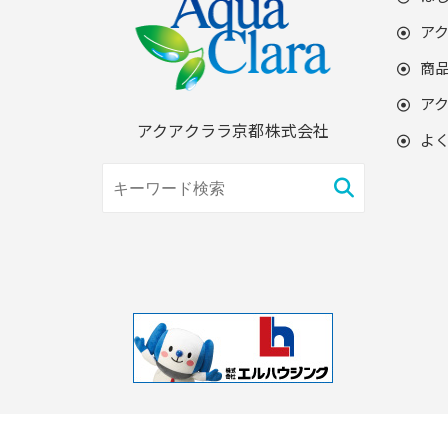
ア
商
ア
アクアクララ京都株式会社
よ