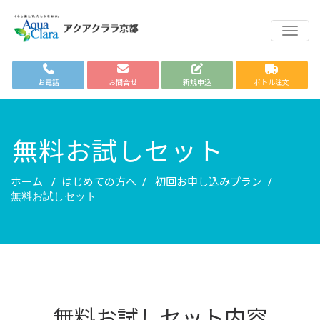
TOGG
お電話
お問合せ
新規申込
ボトル注文
無料お試しセット
ホーム
はじめての方へ
初回お申し込みプラン
/
/
/
無料お試しセット
無料お試しセット内容