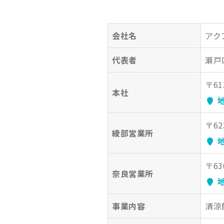
会社名
アク
代表者
瀬戸
〒6
本社
地
〒6
綾部営業所
地
〒6
奈良営業所
地
事業内容
清涼