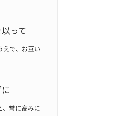
を以って
うえで、お互い
”に
え、常に高みに