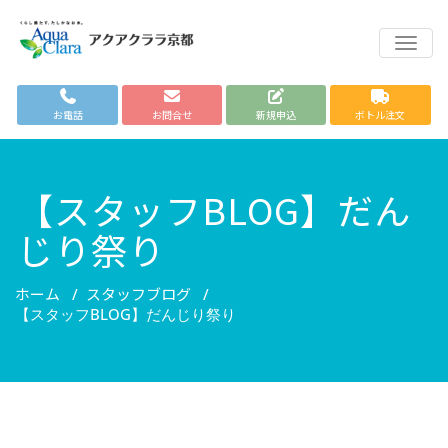
TOGG
お電話
お問合せ
新規申込
ボトル注文
【スタッフBLOG】だん
じり祭り
ホーム
スタッフブログ
/
/
【スタッフBLOG】だんじり祭り