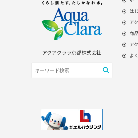
は
ア
商
ア
アクアクララ京都株式会社
よ