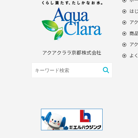
は
ア
商
ア
アクアクララ京都株式会社
よ