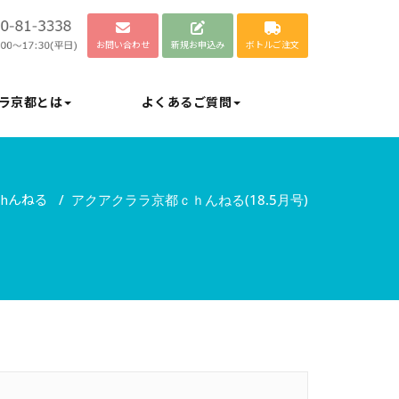
お問い合わせ
新規お申込み
ボトルご注文
ラ京都とは
よくあるご質問
hんねる
/
アクアクララ京都ｃｈんねる(18.5月号)